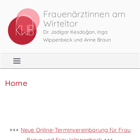
Zum
Frauenärztinnen am
Inhalt
Wirteltor
springen
Dr. Jadigar Kesdoğan, Inga
Wippenbeck und Anne Braun
Home
+++
Neue Online-Terminvereinbarung für Frau
Braun und Frau Wippenbeck
+++